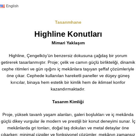
English
+90 212 252 50 71‬
Tasarımhane
Highline Konutları
Mimari Yaklaşım
Highline, Çengelköy’ün benzersiz dokusuna çağdaş bir yorum
getirerek tasarlanmıştır. Proje; çelik ve camın güçlü birlikteliği, dinamik
cephe ritimleri ve gün ışığını iç mekânlara taşıyan şeffaf çözümleriyle
öne çıkar. Cephede kullanılan hareketli paneller ve düşey güneş
kırıcılar, binaya hem estetik bir kimlik hem de iklimsel konfor
kazandırmaktadır.
Tasarım Kimliği
Proje, yüksek tavanlı yaşam alanları, galeri boşlukları ve iç mekânda
güçlü dikey vurgular ile modern ve prestijli bir konut deneyimi sunar. İç
mekânlarda gri tonları, doğal taş dokuları ve metal detaylar öne
çıkarken; minimal çizgiler ve fonksiyonel çözümler, mekânın zamansız