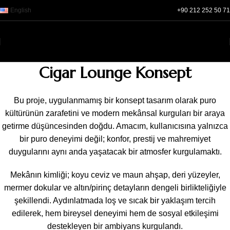
English
+90 212 252 50 71‬
Cigar Lounge Konsept
Bu proje, uygulanmamış bir konsept tasarım olarak puro
kültürünün zarafetini ve modern mekânsal kurguları bir araya
getirme düşüncesinden doğdu. Amacım, kullanıcısına yalnızca
bir puro deneyimi değil; konfor, prestij ve mahremiyet
duygularını aynı anda yaşatacak bir atmosfer kurgulamaktı.
Mekânın kimliği; koyu ceviz ve maun ahşap, deri yüzeyler,
mermer dokular ve altın/pirinç detayların dengeli birlikteliğiyle
şekillendi. Aydınlatmada loş ve sıcak bir yaklaşım tercih
edilerek, hem bireysel deneyimi hem de sosyal etkileşimi
destekleyen bir ambiyans kurgulandı.